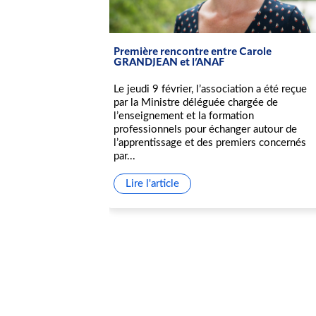
Première rencontre entre Carole
istration
GRANDJEAN et l’ANAF
Le jeudi 9 février, l’association a été reçue
eau conseil
par la Ministre déléguée chargée de
de douze
l’enseignement et la formation
 quatre
professionnels pour échanger autour de
aux et
l’apprentissage et des premiers concernés
ux. De bonnes
par...
eprésentation
Lire l'article