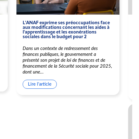
L'ANAF exprime ses préoccupations face
No
aux modifications concernant les aides à
po
l'apprentissage et les exonérations
sociales dans le budget pour 2
L’
d’
Dans un contexte de redressement des
me
finances publiques, le gouvernement a
Co
présenté son projet de loi de finances et de
En
financement de la Sécurité sociale pour 2025,
no
dont une...
de
Lire l'article