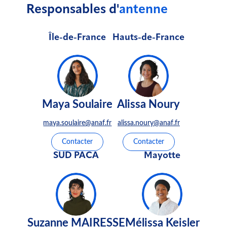
Responsables d'
antenne
Île-de-France
Hauts-de-France
Maya Soulaire
Alissa Noury
maya.soulaire@anaf.fr
alissa.noury@anaf.fr
Contacter
Contacter
SUD PACA
Mayotte
Suzanne MAIRESSE
Mélissa Keisler