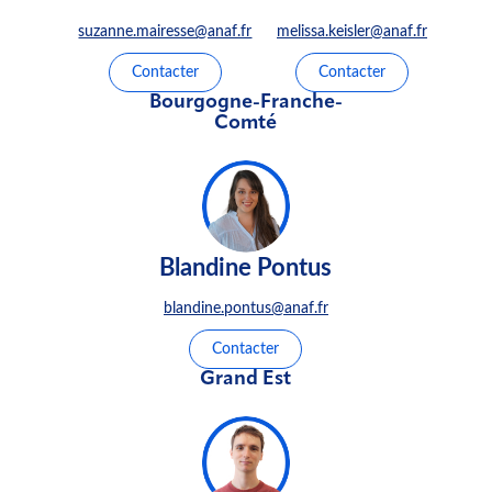
suzanne.mairesse@anaf.fr
melissa.keisler@anaf.fr
Contacter
Contacter
Bourgogne-Franche-
Comté
Blandine Pontus
blandine.pontus@anaf.fr
Contacter
Grand Est