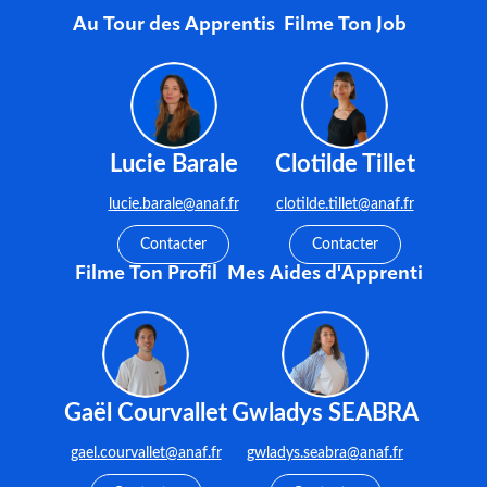
Au Tour des Apprentis
Filme Ton Job
Lucie Barale
Clotilde Tillet
lucie.barale@anaf.fr
clotilde.tillet@anaf.fr
Contacter
Contacter
Filme Ton Profil
Mes Aides d'Apprenti
Gaël Courvallet
Gwladys SEABRA
gael.courvallet@anaf.fr
gwladys.seabra@anaf.fr