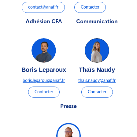
contact@anaf.fr
Contacter
Adhésion CFA
Communication
Boris Leparoux
Thaïs Naudy
boris.leparoux@anaf.fr
thais.naudy@anaf.fr
Contacter
Contacter
Presse