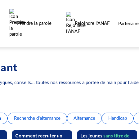
Prendre la parole
Rejoindre l'ANAF
Partenair
nant
iques, conseils... toutes nos ressources à portée de main pour t'aider
n
Recherche d'alternance
Alternance
Handicap
Comment recruter un
Les jeunes
sans titre de