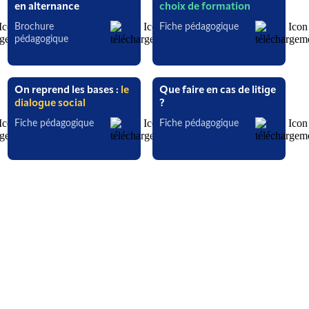
en alternance
choix de formation
Brochure
Fiche pédagogique
pédagogique
On reprend les bases :
le
Que faire en cas de litige
dialogue social
?
Fiche pédagogique
Fiche pédagogique