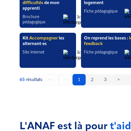
difficultés
de mon
logement
apprenti
Fiche pédagogique
Brochure
pédagogique
Kit
Accompagner
les
On reprend les bases :
l
alternant·es
feedback
Site internet
Fiche pédagogique
65
résultats
<<
<
1
2
3
>
L'ANAF est là pour
t'aid