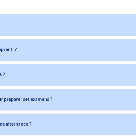
pprenti ?
s ?
our préparer ses examens ?
e alternance ?