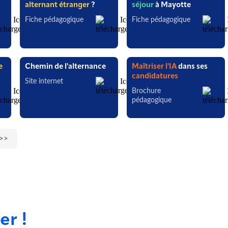
alternant étranger
?
séjour
à Mayotte
Fiche pédagogique
Fiche pédagogique
e
Chemin de l'alternance
Maîtriser l'IA
dans ses
candidatures
Site internet
Brochure
pédagogique
>>
er !