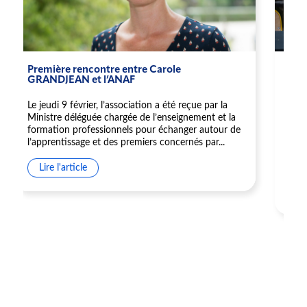
Première rencontre entre Carole
L'A
GRANDJEAN et l’ANAF
mod
l'ap
dan
Le jeudi 9 février, l’association a été reçue par la
Ministre déléguée chargée de l’enseignement et la
Dans
formation professionnels pour échanger autour de
publ
l’apprentissage et des premiers concernés par...
de l
soci
Lire l'article
Li