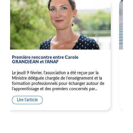
Première rencontre entre Carole
Pro
GRANDJEAN et l’ANAF
l’e
Le jeudi 9 février, l’association a été reçue par la
Le G
Ministre déléguée chargée de l’enseignement et la
aide
formation professionnels pour échanger autour de
entr
l’apprentissage et des premiers concernés par...
emba
Lire l'article
Li