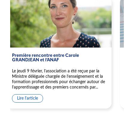
Première rencontre entre Carole
Pro
GRANDJEAN et l’ANAF
l’e
Le jeudi 9 février, l’association a été reçue par la
Le G
Ministre déléguée chargée de l’enseignement et la
aide
formation professionnels pour échanger autour de
entr
l’apprentissage et des premiers concernés par...
emba
Lire l'article
Li