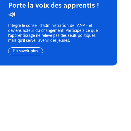
Porte la voix des apprentis !
📣
Intègre le conseil d'administration de l'ANAF et
deviens acteur du changement. Participe à ce que
l’apprentissage ne relève pas des seuls politiques,
mais qu’il serve l’avenir des jeunes.
En savoir plus