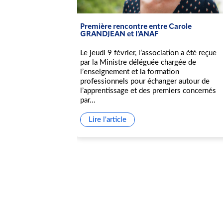
Première rencontre entre Carole
istration
GRANDJEAN et l’ANAF
Le jeudi 9 février, l’association a été reçue
eau conseil
par la Ministre déléguée chargée de
de douze
l’enseignement et la formation
 quatre
professionnels pour échanger autour de
aux et
l’apprentissage et des premiers concernés
ux. De bonnes
par...
eprésentation
Lire l'article