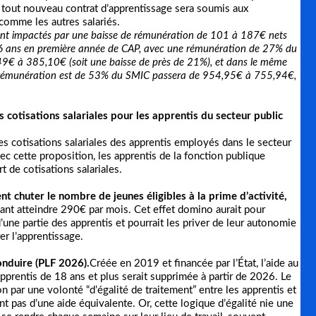
6, tout nouveau contrat d’apprentissage sera soumis aux
 comme les autres salariés.
eront impactés par une baisse de rémunération de 101 à 187€ nets
16 ans en première année de CAP, avec une rémunération de 27% du
,49€ à 385,10€ (soit une baisse de près de 21%), et dans le même
 rémunération est de 53% du SMIC passera de 954,95€ à 755,94€,
es cotisations salariales pour les apprentis du secteur public
es cotisations salariales des apprentis employés dans le secteur
ec cette proposition, les apprentis de la fonction publique
de cotisations salariales.
nt chuter le nombre de jeunes éligibles à la prime d’activité,
ant atteindre 290€ par mois. Cet effet domino aurait pour
ne partie des apprentis et pourrait les priver de leur autonomie
er l’apprentissage.
onduire (PLF 2026).
Créée en 2019 et financée par l’État, l’aide au
prentis de 18 ans et plus serait supprimée à partir de 2026. Le
 par une volonté “d’égalité de traitement” entre les apprentis et
nt pas d’une aide équivalente. Or, cette logique d’égalité nie une