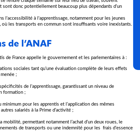
t se rendre chaque semaine sur leur lieu de travail, souvent
 et sont donc potentiellement beaucoup plus dépendants d’un
s l'accessibilité à l'apprentissage, notamment pour les jeunes
, où les transports en commun sont insuffisants voire inexistants.
s de l’ANAF
tis de France appelle le gouvernement et les parlementaires à :
ions sociales tant qu’une évaluation complète de leurs effets
é menée ;
pécificités de l’apprentissage, garantissant un niveau de
n formation ;
u minimum pour les apprentis et l’application des mêmes
utres salariés à la Prime d’activité ;
la mobilité, permettant notamment l’achat d’un deux roues, le
nements de transports ou une indemnité pour les frais d’essence