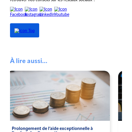
retrouver nos conseils sur les réseaux sociaux ?
À lire aussi...
Prolongement de l’aide exceptionnelle à
L'A