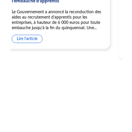
l’embauche d’apprentis
mod
l'ap
dan
Le Gouvernement a annoncé la reconduction des
aides au recrutement d’apprentis pour les
Dans
entreprises, à hauteur de 6 000 euros pour toute
publ
embauche jusqu’à la fin du quinquennat. Une...
de l
soci
Lire l'article
Li