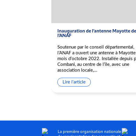
ogramme de
Inauguration de l’antenne Mayotte d
sage à Mayotte
l’ANAF
mme de mentorat
Soutenue par le conseil départemental,
issage) à Mayotte.
l’ANAF a ouvert une antenne à Mayotte
antenne mahoraise
mois d’octobre 2022. Installée depuis 
verture a eu lieu en
Combani, au centre de l’île, avec une
association locale,...
Lire l'article
La première organisation nationale