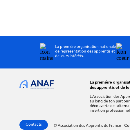
La première organisation nationale
de représentation des apprentis et
de leurs intérêts.
La première organisa
des apprentis et de le
L'Association des Appr
au long de ton parcour
découverte de l’alterna
insertion professionnell
Contacts
© Association des Apprentis de France -
Co