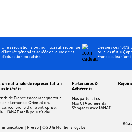
Une association à but non lucratif, reconnue
Des services 100% 
d’intérêt général et agréée de jeunesse et
tous les (futurs) ap
d’éducation populaire.
France et leur famil
tion nationale de représentation
Partenaires &
Rejoin
urs intérêts
Adhérents
entis de France t’accompagne tout
Nos partenaires
s en alternance. Orientation,
Nos CFA adhérents
nce, recherche d’une entreprise,
S'engager avec l'ANAF
e… l’ANAF est là pour t’aider !
Rése
mmunication
|
Presse
|
CGU & Mentions légales