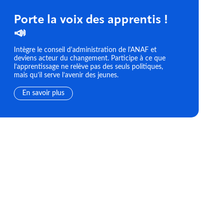
Porte la voix des apprentis !
📣
Intègre le conseil d'administration de l'ANAF et
deviens acteur du changement. Participe à ce que
l’apprentissage ne relève pas des seuls politiques,
mais qu’il serve l’avenir des jeunes.
En savoir plus