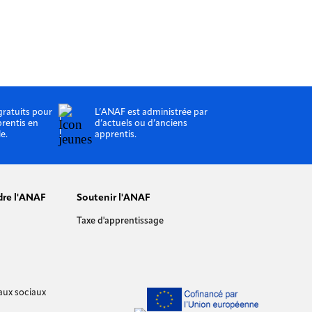
gratuits pour
L’ANAF est administrée par
prentis en
d’actuels ou d’anciens
le.
apprentis.
dre l'ANAF
Soutenir l'ANAF
Taxe d'apprentissage
aux sociaux