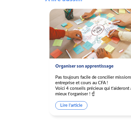
pation au Delta
Organiser son apprentissage
Pas toujours facile de concilier mission
ipation au Delta
entreprise et cours au CFA !
Voici 4 conseils précieux qui t'aideront 
ons de violences
mieux t'organiser ! ☝️
nt la présidence du
esures annoncées
Lire l'article