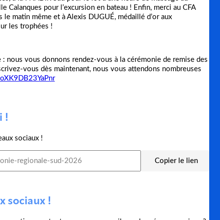
ille Calanques pour l’excursion en bateau ! Enfin, merci au CFA
is le matin même et à Alexis DUGUÉ, médaillé d’or aux
ur les trophées !
le : nous vous donnons rendez-vous à la cérémonie de remise des
 Inscrivez-vous dès maintenant, nous vous attendons nombreuses
0boXK9DB23YaPnr
 !
eaux sociaux !
Copier le lien
x sociaux !