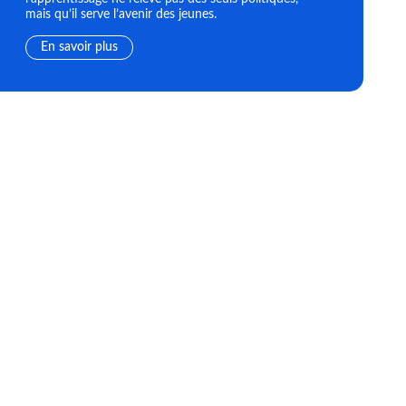
mais qu’il serve l’avenir des jeunes.
En savoir plus
Désaccord apprenti et employeur ?
Période d'e