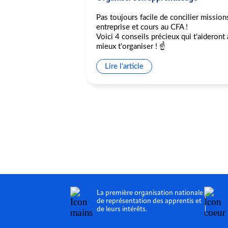
Pas toujours facile de concilier mission
ipation au Delta
entreprise et cours au CFA !
Voici 4 conseils précieux qui t'aideront 
ons de violences
mieux t'organiser ! ☝️
nt la présidence du
esures annoncées
Lire l'article
La première organisation nationale
de représentation des apprentis et
de leurs intérêts.