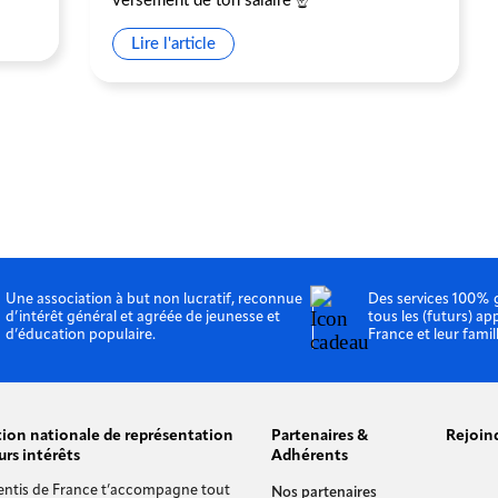
versement de ton salaire ☝️
Lire l'article
Une association à but non lucratif, reconnue
Des services 100% 
d’intérêt général et agréée de jeunesse et
tous les (futurs) ap
d’éducation populaire.
France et leur famil
tion nationale de représentation
Partenaires &
Rejoin
urs intérêts
Adhérents
entis de France t’accompagne tout
Nos partenaires