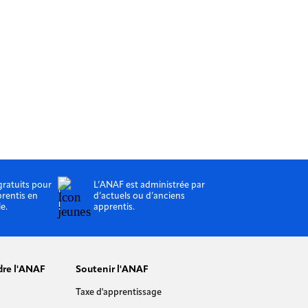
employeur.
Lire l'art
Lire l'article
gratuits pour
L’ANAF est administrée par
prentis en
d’actuels ou d’anciens
le.
apprentis.
dre l'ANAF
Soutenir l'ANAF
Taxe d'apprentissage