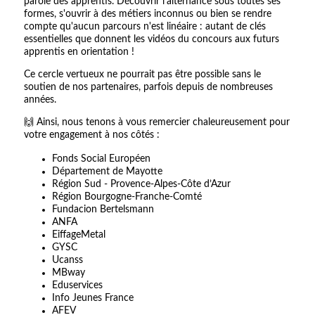
parole des apprentis. Découvrir l'alternance sous toutes ses
formes, s'ouvrir à des métiers inconnus ou bien se rendre
compte qu'aucun parcours n'est linéaire : autant de clés
essentielles que donnent les vidéos du concours aux futurs
apprentis en orientation !
Ce cercle vertueux ne pourrait pas être possible sans le
soutien de nos partenaires, parfois depuis de nombreuses
années.
🙌 Ainsi, nous tenons à vous remercier chaleureusement pour
votre engagement à nos côtés :
Fonds Social Européen
Département de Mayotte
Région Sud - Provence-Alpes-Côte d’Azur
Région Bourgogne-Franche-Comté
Fundacion Bertelsmann
ANFA
EiffageMetal
GYSC
Ucanss
MBway
Eduservices
Info Jeunes France
AFEV