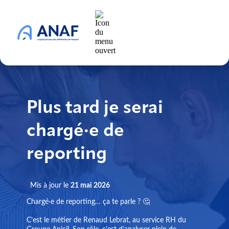
Plus tard je serai
chargé·e de
reporting
Mis à jour le
21 mai 2026
Chargé·e de reporting… ça te parle ? 🤔
C’est le métier de Renaud Lebrat, au service RH du