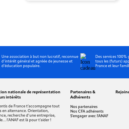
Une association à but non lucratif, reconnue
Des services 100% 
d’intérêt général et agréée de jeunesse et
tous les (futurs) ap
d’éducation populaire.
France et leur famil
tion nationale de représentation
Partenaires &
Rejoin
urs intérêts
Adhérents
entis de France t’accompagne tout
Nos partenaires
s en alternance. Orientation,
Nos CFA adhérents
nce, recherche d’une entreprise,
S'engager avec l'ANAF
e… l’ANAF est là pour t’aider !