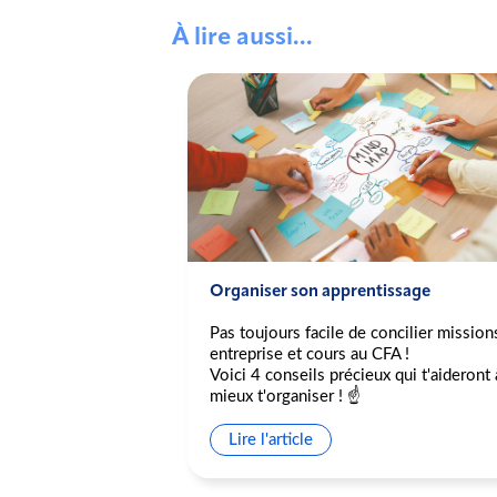
À lire aussi...
pation au Delta
Organiser son apprentissage
Pas toujours facile de concilier mission
ipation au Delta
entreprise et cours au CFA !
Voici 4 conseils précieux qui t'aideront 
ons de violences
mieux t'organiser ! ☝️
nt la présidence du
esures annoncées
Lire l'article