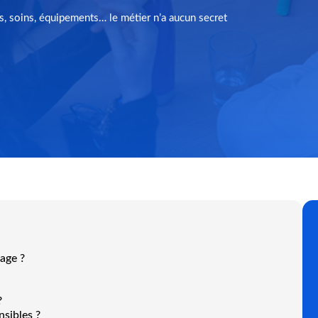
els, soins, équipements… le métier n’a aucun secret
sage ?
?
nsibles ?