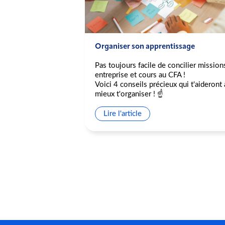
pation au Delta
Organiser son apprentissage
Pas toujours facile de concilier mission
ipation au Delta
entreprise et cours au CFA !
Voici 4 conseils précieux qui t'aideront 
ons de violences
mieux t'organiser ! ☝️
nt la présidence du
esures annoncées
Lire l'article